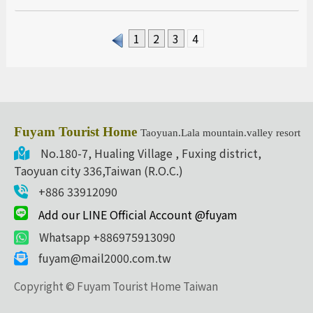
1
2
3
4
Fuyam Tourist Home
Taoyuan.Lala mountain.valley resort
No.180-7, Hualing Village , Fuxing district,
Taoyuan city 336,Taiwan (R.O.C.)
+886 33912090
Add our LINE Official Account @fuyam
Whatsapp +886975913090
fuyam@mail2000.com.tw
Copyright © Fuyam Tourist Home Taiwan