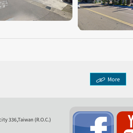
More
city 336,Taiwan (R.O.C.)