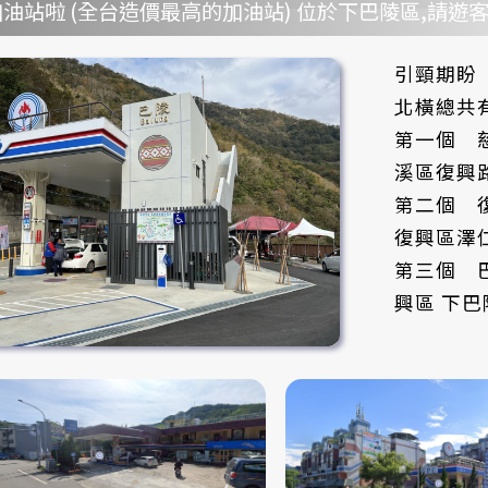
油站啦 (全台造價最高的加油站) 位於下巴陵區,請遊客
引頸期盼
北橫總共
第一個 慈
溪區復興路
第二個 復
復興區澤
第三個 巴
興區 下