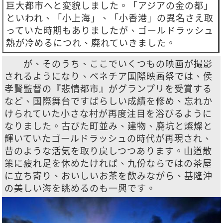
巨大都市へと変貌しました。「アジアの金の都」
といわれ、「小上海」、「小香港」の異名さえ取
っていた時期もありましたが、ゴールドラッシュ
熱が冷めるにつれ、廃れていきました。
が、そのうち、ここでいくつもの映画が撮影
されるようになり、ベネチア国際映画祭では、侯
孝賢監督の『悲情都市』がグランプリを受賞する
など、国際舞台ですばらしい成績を修め、忘れか
けられていた小さな村が再度注目を浴びるように
なりました。古びた町並み、建物、廃坑と燦燦と
輝いていたゴールドラッシュの時代が再現され、
昔のような活気を取り戻しつつあります。山道散
策に疲れ足を休めたければ、九份ならではの茶屋
に立ち寄り、おいしいお茶を飲みながら、基隆沖
の美しい海を眺めるのも一興です。