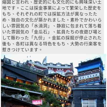
縮図と言われ、歴史的にも文化的にも興味深い土
地です。ここは採金事業によって繁栄した歴史を
もち、それぞれの町では採鉱方法が異なったた
め、独自の文化が築かれました。素朴でかわいら
しい雰囲気の「水湳洞」、静寂に包まれて落ち着
いた雰囲気の「金瓜石」、鉱員たちの夜遊び場と
して賑わった「九份」。金鉱の採掘が停止された
後も、各町は異なる特色をもち、大勢の行楽客を
惹きつけています。