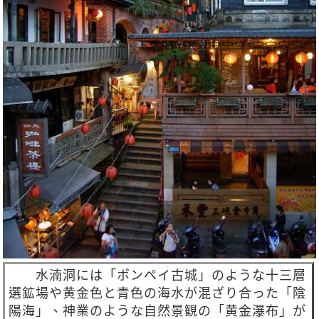
水湳洞には「ポンペイ古城」のような十三層
選鉱場や黄金色と青色の海水が混ざり合った「陰
陽海」、神業のような自然景観の「黄金瀑布」が