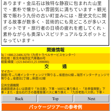
あります。金瓜石は独特な静寂に包まれた山里
で、素朴で懐かしい雰囲気に満ちています。観光
客で賑わう九份の古い町並みには、歴史文化に関
する故事が数多く、芸術的にも見どころが多いス
ポットです。旅行者の日頃の疲れを癒してくれ、
素朴ながらも奥深いスピリチュアルなスポットと
なっています。
関連情報
℡：+886-2-2406-3270（九份トラベルサービスセンター）
所在地：新北市瑞芳区汽車路89号
経度/緯度：(121.8434511,25.1098086)
交 通
マイカー
国道1号→八堵インターチェンジで降りる→省道台62線→瑞芳インターチェンジで
降りる→省道台2丁線→県道102線
公共交通機関
高速鉄道あるいは鉄道で「台北駅」下車、MRTに乗り換え、「忠孝復興駅」下
車。また、金瓜石行きの基隆客運バスに乗り換え、「九份老街バス停」下車。
Back
Top
Next
パッケージツアーの参考例