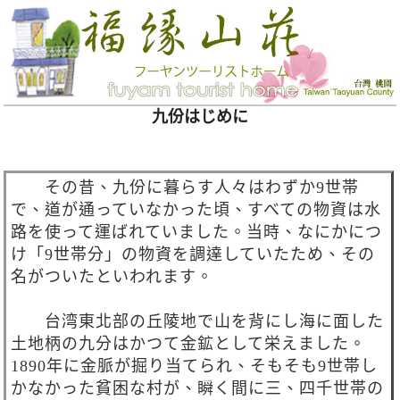
九份はじめに
その昔、九份に暮らす人々はわずか9世帯
で、道が通っていなかった頃、すべての物資は水
路を使って運ばれていました。当時、なにかにつ
け「9世帯分」の物資を調達していたため、その
名がついたといわれます。
台湾東北部の丘陵地で山を背にし海に面した
土地柄の九分はかつて金鉱として栄えました。
1890年に金脈が掘り当てられ、そもそも9世帯し
かなかった貧困な村が、瞬く間に三、四千世帯の