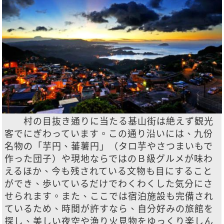
村の目抜き通りに当たる基山街は絶えず観光
客でにぎわっています。この通り沿いには、九份
名物の「芋円、蕃薯円」（タロ芋やさつまいもで
作った団子）や現地ならではのＢ級グルメが味わ
えるほか、今も残されている文物も目にすること
ができ、歩いているだけでわくわくした気分にさ
せられます。また、ここでは宿泊施設も完備され
ているため、時間が許すなら、自分好みの旅館を
探し、美しい夜空や漁り火見物をゆっくり楽しん